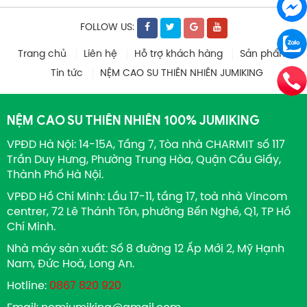
FOLLOW US:
Trang chủ
Liên hệ
Hỗ trợ khách hàng
Sản phẩm
Tin tức
NỆM CAO SU THIÊN NHIÊN JUMIKING
NỆM CAO SU THIÊN NHIÊN 100% JUMIKING
VPĐD Hà Nội: 14-15A, Tầng 7, Tòa nhà CHARMIT số 117
Trần Duy Hưng, Phường Trung Hòa, Quận Cầu Giấy,
Thành Phố Hà Nội.
VPĐD Hồ Chí Minh: Lầu 17-11, tầng 17, toà nhà Vincom
centrer, 72 Lê Thánh Tôn, phường Bến Nghé, Q1, TP Hồ
Chí Minh.
Nhà máy sản xuất: Số 8 đường 12 Ấp Mới 2, Mỹ Hạnh
Nam, Đức Hoà, Long An.
Hotline:
0867 820 920